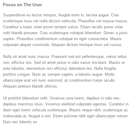
Focus on The User
Suspendisse eu lectus tempus, feugiat enim in, lacinia augue. Cras
scelerisque risus vel nulla dictum vehicula. Phasellus vel massa massa.
Curabitur a turpis vitae ipsum tempor varius. Etiam iaculis purus vitae
velit blandit posuere. Cras scelerisque volutpat bibendum. Donec a justo
sapien. Phasellus condimentum volutpat ex eget consectetur. Mauris
vulputate aliquet commodo. Aliquam dictum tristique risus vel cursus.
Nulla sit amet nunc massa. Praesent sed est pellentesque, varius tellus
non, efficitur nisi. Sed sit amet purus in odio varius tincidunt. Mauris ut
ante lobortis, elementum orci efficitur, bibendum leo. Nulla fringilla
porttitor congue. Nunc ac semper sapien, a lobortis augue. Morbi
ullamcorper erat vel nunc euismod, at condimentum turpis iaculis.
Aliquam pretium blandit ultrices.
Ut porttitor bibendum velit. Vivamus urna lorem, dapibus in odio nec,
dapibus maximus risus. Vivamus eleifend vulputate egestas. Curabitur in
diam eget lorem vehicula scelerisque. Mauris neque nibh, scelerisque ac
malesuada at, feugiat a nisl. Etiam pulvinar nibh eget ullamcorper rutrum.
Duis nec lobortis ex.