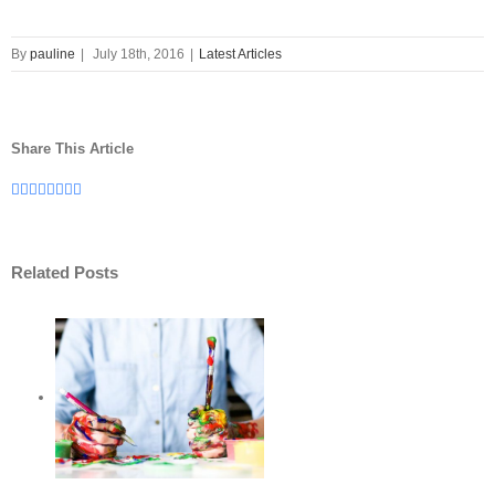
By
pauline
|
July 18th, 2016
|
Latest Articles
Share This Article
Facebook
Twitter
Linkedin
Tumblr
Google+
Pinterest
Vk
Email
Related Posts