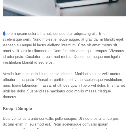
A
Lorem ipsum dolor sit amet, consectetur adipiscing elit. In et
scelerisque sem. Nunc molestie neque augue, at gravida mi blandit eget.
Aenean eu augue id lacus eleifend interdum. Cras sit amet metus sit
amet velit lacinia ullamcorper. Nam facilisis a orci quis tempus. Vivamus
id odio justo. Curabitur ut euismod metus. Donec nec neque non ligula
vestibulum blandit id sed eros.
Vestibulum cursus in ligula lacinia lobortis. Morbi at velit at velit auctor
efficitur ut ac justo. Phasellus porttitor, elit vitae scelerisque vestibulum,
nunc libero bibendum massa, ut ultrices quam libero vel dolor. In sit amet
ultricies dolor. Suspendisse maximus odio mollis massa tristique
rhoncus.
Keep It Simple
Duis vel tellus a ante convallis pellentesque. Ut nec eros ullamcorper,
dictum enim in, euismod est. Proin scelerisque convallis ipsum